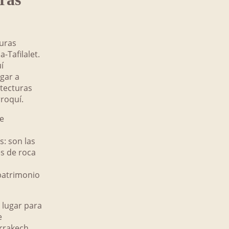
nuras
-Tafilalet.
í
egar a
itecturas
roquí.
de
s: son las
es de roca
patrimonio
 lugar para
e
rrakech.