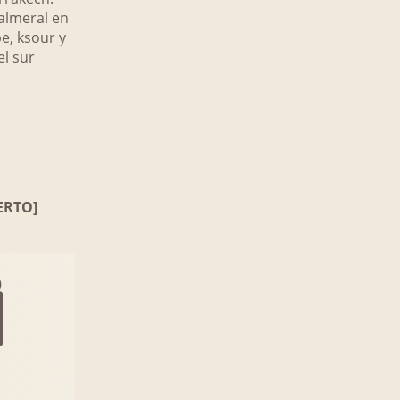
almeral en
e, ksour y
el sur
ERTO]