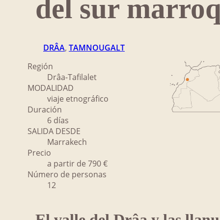
del sur marroq
DRÂA
, 
TAMNOUGALT
Región
Drâa-Tafilalet
MODALIDAD
viaje etnográfico
Duración
6 días
SALIDA DESDE
Marrakech
Precio
a partir de 790 €
Número de personas
12
El valle del Drâa y las llan