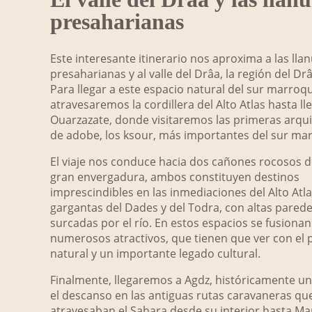
presaharianas
Este interesante itinerario nos aproxima a las lla
presaharianas y al valle del Drâa, la región del Drâa
Para llegar a este espacio natural del sur marroqu
atravesaremos la cordillera del Alto Atlas hasta ll
Ouarzazate, donde visitaremos las primeras arqu
de adobe, los ksour, más importantes del sur mar
El viaje nos conduce hacia dos cañones rocosos 
gran envergadura, ambos constituyen destinos
imprescindibles en las inmediaciones del Alto Atla
gargantas del Dades y del Todra, con altas pared
surcadas por el río. En estos espacios se fusionan
numerosos atractivos, que tienen que ver con el 
natural y un importante legado cultural.
Finalmente, llegaremos a Agdz, históricamente un
el descanso en las antiguas rutas caravaneras qu
atravesaban el Sahara desde su interior hasta Ma