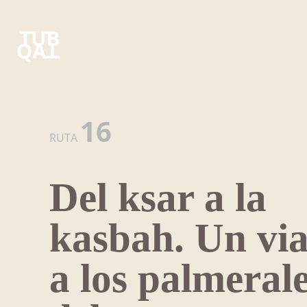
TUBQAL
Agencia
de
viajes
Viajes
especializada
en
16
circuitos
RUTA
históricos
y
viajes
Del ksar a la
etnográficos
en
el
kasbah. Un via
Magreb
a los palmeral