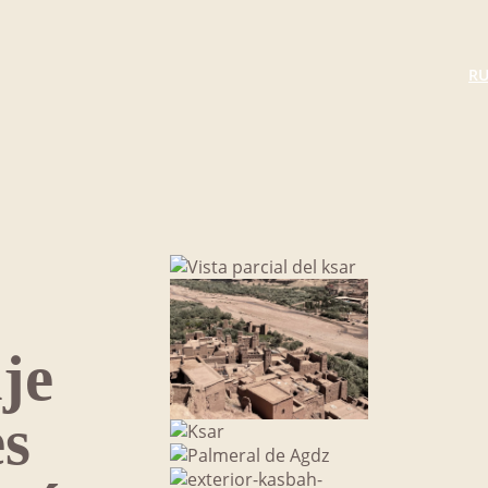
RU
je
es