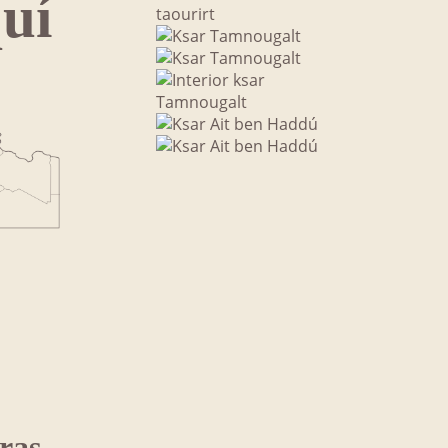
uí
uras