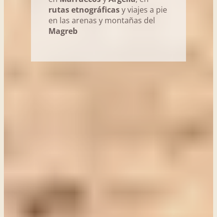
rutas etnográficas
y viajes a pie
en las arenas y montañas del
Magreb